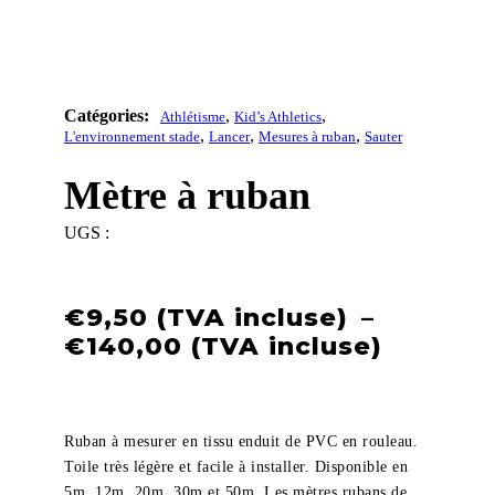
,
,
Athlétisme
Kid’s Athletics
,
,
,
L'environnement stade
Lancer
Mesures à ruban
Sauter
Mètre à ruban
UGS :
€
9,50
–
Plage
€
140,00
de
prix :
€9,50
à
Ruban à mesurer en tissu enduit de PVC en rouleau.
€140,0
Toile très légère et facile à installer. Disponible en
5m, 12m, 20m, 30m et 50m. Les mètres rubans de