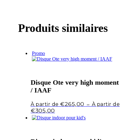
Produits similaires
Promo
Disque Ote very high moment
/ IAAF
€
265,00
–
Plage
€
305,00
de
prix :
€265,00
à
€305,00