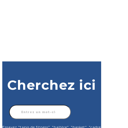
Cherchez ici
Recherche
de
produits
Essayez "tapis de fitness", "haltère", "basket", "cadre