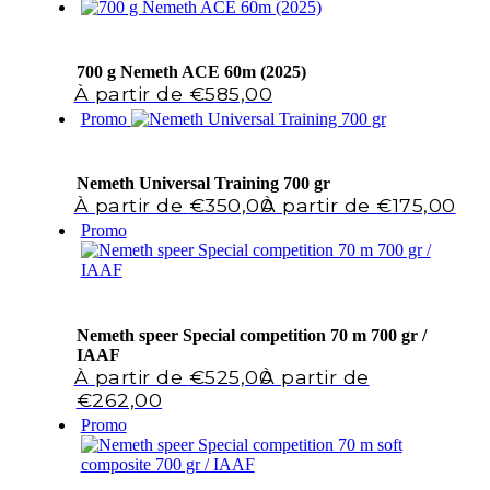
700 g Nemeth ACE 60m (2025)
€
585,00
Promo
Nemeth Universal Training 700 gr
Le
Le
€
350,00
€
175,00
prix
prix
Promo
initial
actue
était :
est :
€350,00.
€175
Nemeth speer Special competition 70 m 700 gr /
IAAF
Le
€
525,00
prix
Le
€
262,00
initial
prix
Promo
était :
actuel
€525,00.
est :
€262,00.