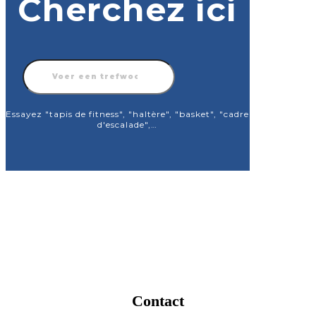
Cherchez ici
Products
search
Essayez "tapis de fitness", "haltère", "basket", "cadre
d'escalade",…
Contact