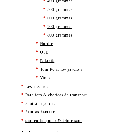
400 grammes
500 grammes
600 grammes
700 grammes
800 grammes
Nordic
OTE
Polanik
Tom Petranov javelots
Vinex
Les mesures
Rateliers & chariots de transport
Saut à la perche
Saut en hauteur
saut en longueur & triple saut