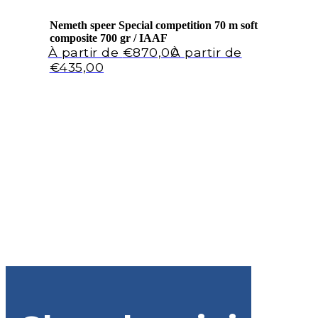
Nemeth speer Special competition 70 m soft
composite 700 gr / IAAF
Le
€
870,00
prix
Le
€
435,00
initial
prix
était :
actuel
€870,00.
est :
€435,00.