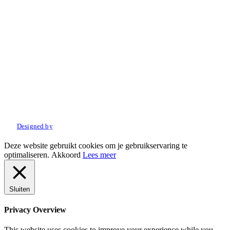
© 2022 Amo Sport. Alle rechten voorbehouden.
Designed by
Deze website gebruikt cookies om je gebruikservaring te
optimaliseren.
Akkoord
Lees meer
Sluiten
Privacy Overview
This website uses cookies to improve your experience while you