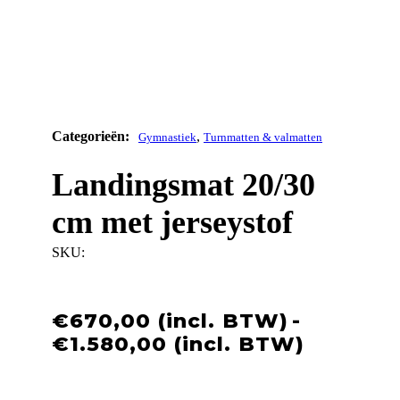
,
Gymnastiek
Turnmatten & valmatten
Landingsmat 20/30
cm met jerseystof
SKU:
€
670,00
-
Prijskla
€
1.580,00
€670,0
tot