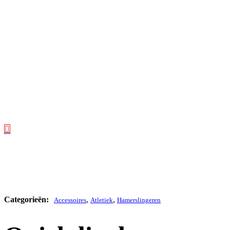
,
,
Accessoires
Atletiek
Hamerslingeren