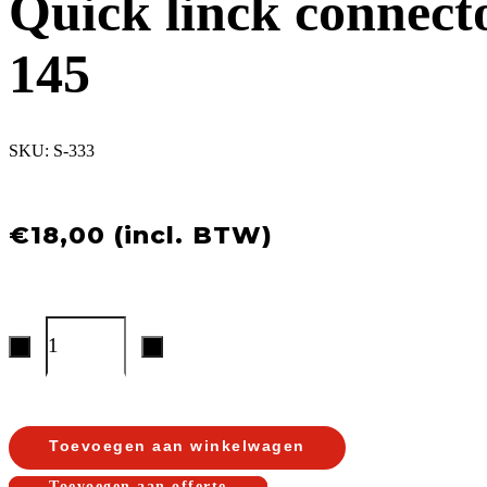
Quick linck connect
145
SKU:
S-333
€
18,00
Toevoegen aan winkelwagen
Toevoegen aan offerte