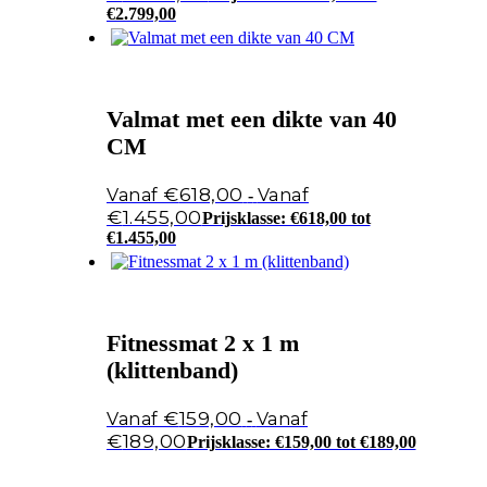
€2.799,00
Valmat met een dikte van 40
CM
€
618,00
-
€
1.455,00
Prijsklasse: €618,00 tot
€1.455,00
Fitnessmat 2 x 1 m
(klittenband)
€
159,00
-
€
189,00
Prijsklasse: €159,00 tot €189,00