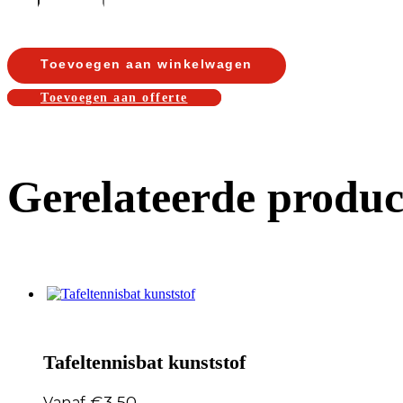
Toevoegen aan winkelwagen
Toevoegen aan offerte
Gerelateerde produc
Tafeltennisbat kunststof
€
3,50