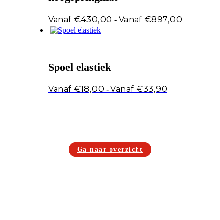
Prijsklasse:
€
430,00
€
897,00
-
€430,00
tot
€897,00
Spoel elastiek
Prijsklasse:
€
18,00
€
33,90
-
€18,00
tot
€33,90
Ga naar overzicht