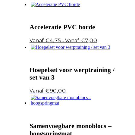
Acceleratie PVC horde
Prijsklasse:
€
4,75
€
7,00
-
€4,75
tot
€7,00
Hoepelset voor werptraining /
set van 3
€
90,00
Samenvoegbare monoblocs –
hoogspringmat