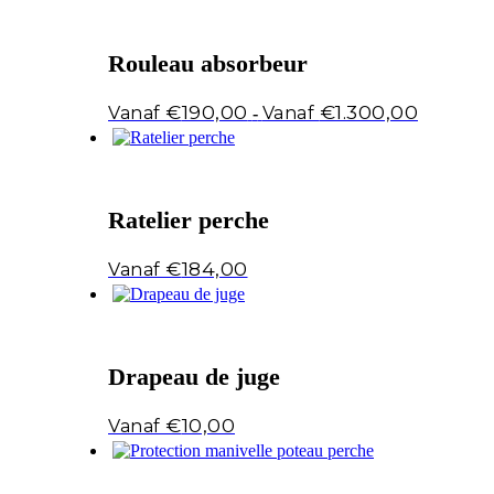
Rouleau absorbeur
Prijsklass
€
190,00
€
1.300,00
-
€190,00
tot
€1.300,00
Ratelier perche
€
184,00
Drapeau de juge
€
10,00