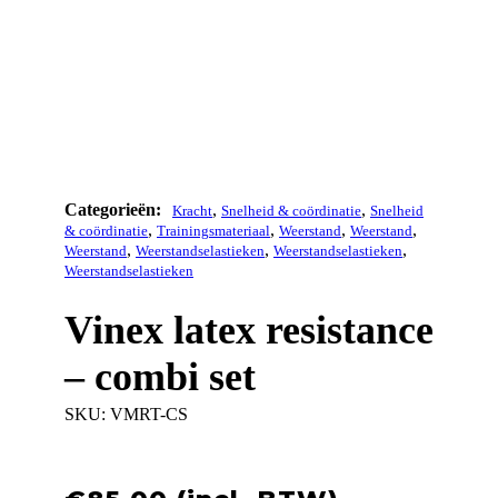
,
,
Kracht
Snelheid & coördinatie
Snelheid
,
,
,
,
& coördinatie
Trainingsmateriaal
Weerstand
Weerstand
,
,
,
Weerstand
Weerstandselastieken
Weerstandselastieken
Weerstandselastieken
Vinex latex resistance
– combi set
SKU:
VMRT-CS