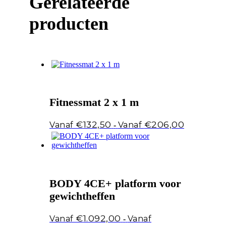
Gerelateerde
producten
Fitnessmat 2 x 1 m
Prijsklasse:
€
132,50
€
206,00
-
€132,50
tot
€206,00
BODY 4CE+ platform voor
gewichtheffen
€
1.092,00
-