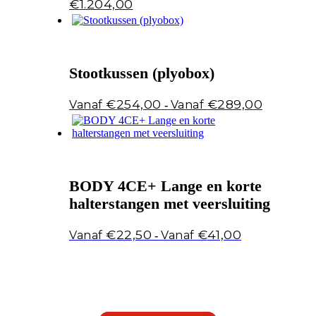
Prijsklasse:
€
1.204,00
€1.092,00
tot
€1.204,00
Stootkussen (plyobox)
Prijsklasse:
€
254,00
€
289,00
-
€254,00
tot
€289,00
BODY 4CE+ Lange en korte
halterstangen met veersluiting
Prijsklasse:
€
22,50
€
41,00
-
€22,50
tot
€41,00