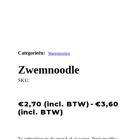
Watersporten
Zwemnoodle
SKU:
€
2,70
-
€
3,60
Prijsklasse:
€2,70
tot
€3,60
Te gebruiken op de grond of in water. Deze noodles